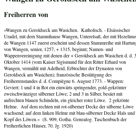
Freiherren von
»Wangen zu Geroldseck am Wasichen. Katholisch. - Elsässischer
Uradel, mit dem Stammhause Wangen, Unterelsaß, der mit Hezelinu
de Wangen 1147 zuerst erscheint und dessen Stammreihe mit Hartun
von Wangen, senior, 1257, + 1315, beginnt; Namen- und
Wappenvereinigung mit denen der + Geroldseck am Wasichen d. d. 3
Oktober 1414 (vom Kaiser Sigismund für den Ritter Erhard von
Wangen, vermählt mit Adelheid, Erbtochter der Dynasten von
Geroldseck am Wasichen); französische Bestätigung des
Freiherrenstandes d. d. Compiègne 6. August 1773. - Wappen:
Geviert; 1 und 4 in Rot ein einwärts springender, gold-gekrönter
zweischwänziger silberner Löwe; 2 und 3 in Silber, besäet mit
aufrechten blauen Schindeln, ein gleicher roter Löwe. 2 gekrönte
Helme. Auf dem rechten mit rot-silberner Decke der silberne Löwe
wachsend; auf dem linken Helme mit blau-silberner Decke Hals und
Kopf des Löwen.« (S. 909, Gotha. Genealog. Taschenbuch der
Freiherrlichen Häuser, 70. Jg. 1920)