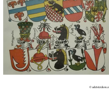
© adelslexikon.