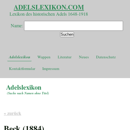
ADELSLEXIKON.COM
Lexikon des historischen Adels 1648-1918
Name:
Adelslexikon
Wappen
Literatur
Neues
Datenschutz
Kontaktformular
Impressum
Adelslexikon
(
Suche nach Namen ohne Titel
)
« zurück
Beck (1884)