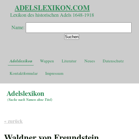
ADELSLEXIKON.COM
Lexikon des historischen Adels 1648-1918
Name:
Adelslexikon
Wappen
Literatur
Neues
Datenschutz
Kontaktformular
Impressum
Adelslexikon
(
Suche nach Namen ohne Titel
)
« zurück
Waldner von Freundstein