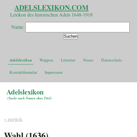
ADELSLEXIKON.COM
Lexikon des historischen Adels 1648-1918
Name:
Adelslexikon
Wappen
Literatur
Neues
Datenschutz
Kontaktformular
Impressum
Adelslexikon
(
Suche nach Namen ohne Titel
)
« zurück
Wahl (1636)