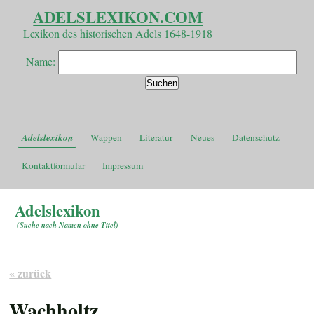
ADELSLEXIKON.COM
Lexikon des historischen Adels 1648-1918
Name:
Adelslexikon
Wappen
Literatur
Neues
Datenschutz
Kontaktformular
Impressum
Adelslexikon
(
Suche nach Namen ohne Titel
)
« zurück
Wachholtz