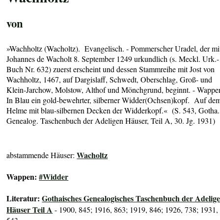
von
»Wachholtz (Wacholtz). Evangelisch. - Pommerscher Uradel, der mi
Johannes de Wacholt 8. September 1249 urkundlich (s. Meckl. Urk.-
Buch Nr. 632) zuerst erscheint und dessen Stammreihe mit Jost von
Wachholtz, 1467, auf Dargislaff, Schwedt, Oberschlag, Groß- und
Klein-Jarchow, Molstow, Althof und Mönchgrund, beginnt. - Wappe
In Blau ein gold-bewehrter, silberner Widder(Ochsen)kopf. Auf de
Helme mit blau-silbernen Decken der Widderkopf.« (S. 543, Gotha.
Genealog. Taschenbuch der Adeligen Häuser, Teil A, 30. Jg. 1931)
Wacholtz
abstammende Häuser:
Wappen:
#Widder
Literatur:
Gothaisches Genealogisches Taschenbuch der Adelig
Häuser Teil A
- 1900, 845; 1916, 863; 1919, 846; 1926, 738; 1931,