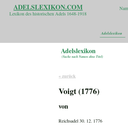
ADELSLEXIKON.COM
Nam
Lexikon des historischen Adels 1648-1918
Adelslexikon
Adelslexikon
(
Suche nach Namen ohne Titel
)
« zurück
Voigt (1776)
von
Reichsadel 30. 12. 1776