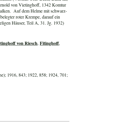
 Arnold von Vietinghoff, 1342 Komtur
s-Balken. Auf dem Helme mit schwarz-
belegter roter Krempe, darauf ein
ligen Häuser, Teil A, 31. Jg. 1932)
tinghoff von Riesch
Fitinghoff
,
,
e); 1916, 843; 1922, 858; 1924, 701;