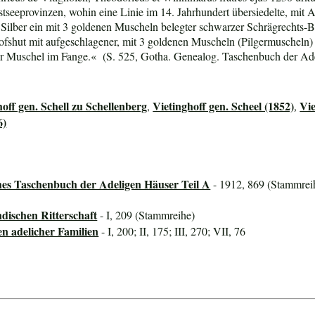
Ostseeprovinzen, wohin eine Linie im 14. Jahrhundert übersiedelte, mit
In Silber ein mit 3 goldenen Muscheln belegter schwarzer Schrägrecht
fshut mit aufgeschlagener, mit 3 goldenen Muscheln (Pilgermuscheln) 
ner Muschel im Fange.« (S. 525, Gotha. Genealog. Taschenbuch der Ade
hoff gen. Schell zu Schellenberg
Vietinghoff gen. Scheel (1852)
Vie
,
,
6)
hes Taschenbuch der Adeligen Häuser Teil A
- 1912, 869 (Stammreih
dischen Ritterschaft
- I, 209 (Stammreihe)
en adelicher Familien
- I, 200; II, 175; III, 270; VII, 76