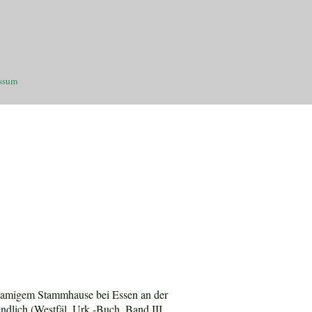
ssum
chnamigem Stammhause bei Essen an der
ndlich (Westfäl. Urk.-Buch, Band III,