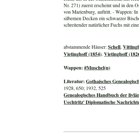
Nr. 271) zuerst erscheint und in den 
von Marienburg, auftritt. - Wappen: 
silbernen Decken ein schwarzer Bischo
schreitender natürlicher Fuchs mit ei
Schell
Vitting
abstammende Häuser:
,
Vietinghoff (1854)
Vietinghoff (182
,
Wappen:
#Muschel(n)
Literatur:
Gothaisches Genealogisc
1928, 650; 1932, 525
Genealogisches Handbuch der livlän
Uechtritz' Diplomatische Nachricht