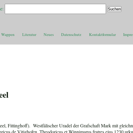
e:
Wappen
Literatur
Neues
Datenschutz
Kontaktformular
Impre
eel
heel, Fittinghoff). Westfälischer Uradel der Grafschaft Mark mit glei
ricus de Vitighofen, Theodoricus et Winnimarus fratres ejus 1230 urku