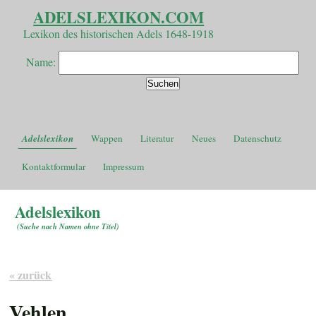
ADELSLEXIKON.COM
Lexikon des historischen Adels 1648-1918
Name:
Adelslexikon
Wappen
Literatur
Neues
Datenschutz
Kontaktformular
Impressum
Adelslexikon
(
Suche nach Namen ohne Titel
)
« zurück
Vehlen