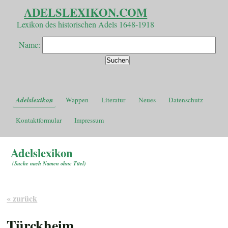
ADELSLEXIKON.COM
Lexikon des historischen Adels 1648-1918
Name:
Adelslexikon
Wappen
Literatur
Neues
Datenschutz
Kontaktformular
Impressum
Adelslexikon
(
Suche nach Namen ohne Titel
)
« zurück
Türckheim