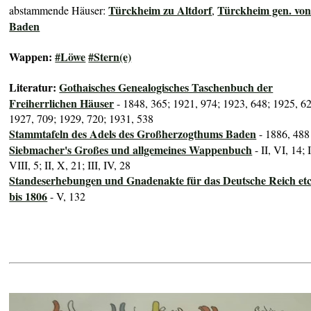
Türckheim zu Altdorf
Türckheim gen. vo
abstammende Häuser:
,
Baden
Wappen:
#Löwe
#Stern(e)
Literatur:
Gothaisches Genealogisches Taschenbuch der
Freiherrlichen Häuser
- 1848, 365; 1921, 974; 1923, 648; 1925, 6
1927, 709; 1929, 720; 1931, 538
Stammtafeln des Adels des Großherzogthums Baden
- 1886, 488
Siebmacher's Großes und allgemeines Wappenbuch
- II, VI, 14; I
VIII, 5; II, X, 21; III, IV, 28
Standeserhebungen und Gnadenakte für das Deutsche Reich etc
bis 1806
- V, 132