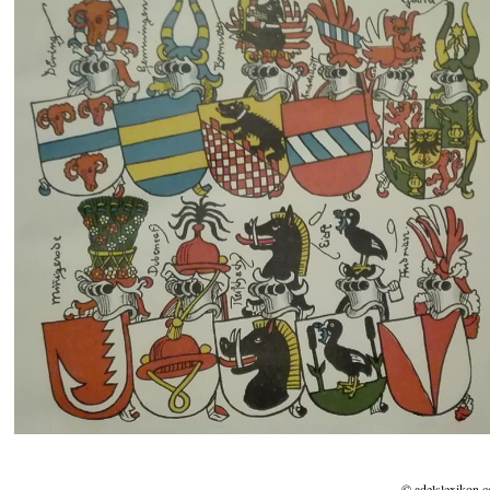
© adelslexikon.