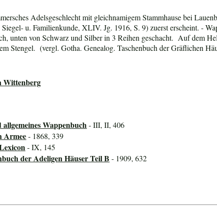
mmersches Adelsgeschlecht mit gleichnamigem Stammhause bei Lauenb
, Siegel- u. Familienkunde, XLIV. Jg. 1916, S. 9) zuerst erscheint. - Wa
rsch, unten von Schwarz und Silber in 3 Reihen geschacht. Auf dem H
ertem Stengel. (vergl. Gotha. Genealog. Taschenbuch der Gräflichen Häu
n Wittenberg
d allgemeines Wappenbuch
- III, II, 406
en Armee
- 1868, 339
-Lexicon
- IX, 145
nbuch der Adeligen Häuser Teil B
- 1909, 632