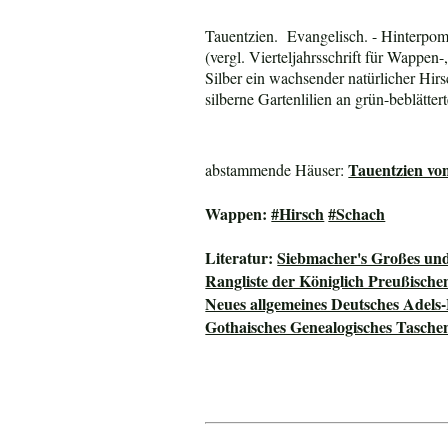
Tauentzien. Evangelisch. - Hinterpo
(vergl. Vierteljahrsschrift für Wappen-
Silber ein wachsender natürlicher Hi
silberne Gartenlilien an grün-beblätt
Tauentzien vo
abstammende Häuser:
Wappen:
#Hirsch
#Schach
Literatur:
Siebmacher's Großes un
Rangliste der Königlich Preußisch
Neues allgemeines Deutsches Adels
Gothaisches Genealogisches Tasche