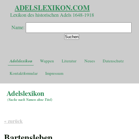
ADELSLEXIKON.COM
Lexikon des historischen Adels 1648-1918
Name:
Adelslexikon
Wappen
Literatur
Neues
Datenschutz
Kontaktformular
Impressum
Adelslexikon
(
Suche nach Namen ohne Titel
)
« zurück
Bartensleben