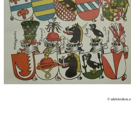
© adelslexikon.