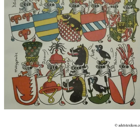
© adelslexikon.