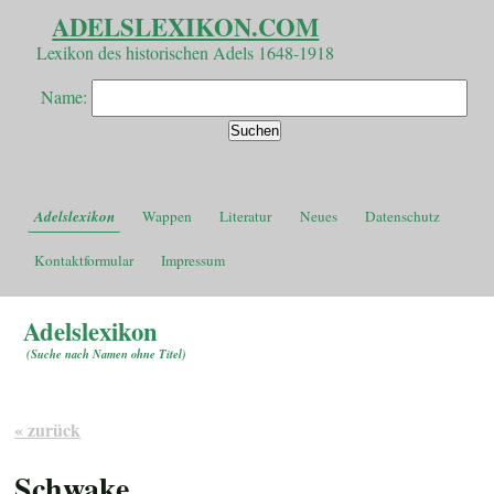
ADELSLEXIKON.COM
Lexikon des historischen Adels 1648-1918
Name:
Adelslexikon
Wappen
Literatur
Neues
Datenschutz
Kontaktformular
Impressum
Adelslexikon
(
Suche nach Namen ohne Titel
)
« zurück
Schwake