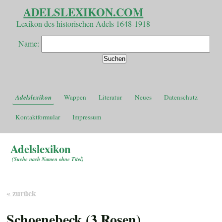
ADELSLEXIKON.COM
Lexikon des historischen Adels 1648-1918
Name:
Adelslexikon
Wappen
Literatur
Neues
Datenschutz
Kontaktformular
Impressum
Adelslexikon
(
Suche nach Namen ohne Titel
)
« zurück
Schoenebeck (3 Rosen)