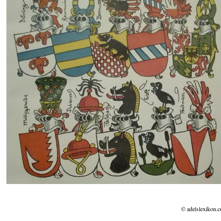
© adelslexikon.