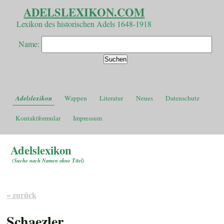
ADELSLEXIKON.COM
Lexikon des historischen Adels 1648-1918
Name:
Adelslexikon
Wappen
Literatur
Neues
Datenschutz
Kontaktformular
Impressum
Adelslexikon
(
Suche nach Namen ohne Titel
)
« zurück
Schaezler