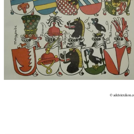
© adelslexikon.