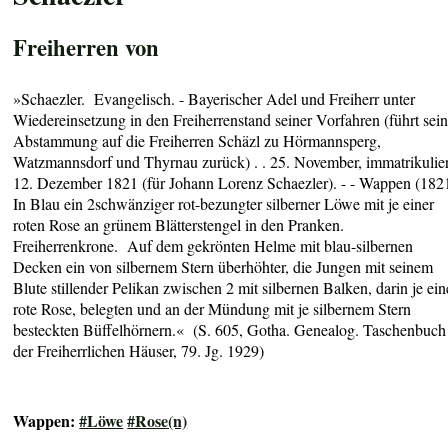
Freiherren von
»Schaezler.
Evangelisch. - Bayer
ischer
Adel und Freiherr unter
Wiedereinsetzung in den Freiherrenstand seiner Vorfahren (führt sei
Abstammung auf die Freiherren Schäzl zu Hörmannsperg,
Watzmannsdorf und Thyrnau zurück) . . 25. November, immatrikulier
12. Dezember 1821 (für Johann Lorenz Schaezler
). - - Wappen (
1821
In Blau ein 2schwänziger rot-bezungter silberner Löwe mit je einer
roten Rose an grünem Blätterstengel in den Pranken.
Freiherrenkrone. Auf dem gekrönten Helme mit blau-silbernen
Decken ein von silbernem Stern überhöhter, die Jungen mit seinem
Blute stillender Pelikan zwischen 2 mit silbernen Balken, darin je ein
rote Rose, belegten und an der Mündung mit je silbernem Stern
besteckten Büffelhörnern
.« (S. 605, Gotha. Genealog. Taschenbuch
der Freiherrlichen Häuser, 79. Jg. 1929)
Wappen:
#Löwe
#Rose(n)