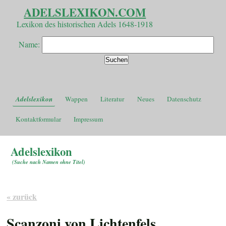
ADELSLEXIKON.COM
Lexikon des historischen Adels 1648-1918
Name:
Adelslexikon
Wappen
Literatur
Neues
Datenschutz
Kontaktformular
Impressum
Adelslexikon
(
Suche nach Namen ohne Titel
)
« zurück
Scanzoni von Lichtenfels