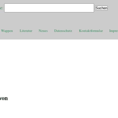
e:
Wappen
Literatur
Neues
Datenschutz
Kontaktformular
Impre
von