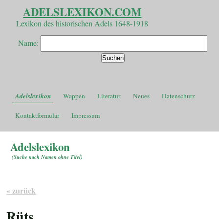
ADELSLEXIKON.COM
Lexikon des historischen Adels 1648-1918
Name:
Adelslexikon
Wappen
Literatur
Neues
Datenschutz
Kontaktformular
Impressum
Adelslexikon
(
Suche nach Namen ohne Titel
)
« zurück
Rüts