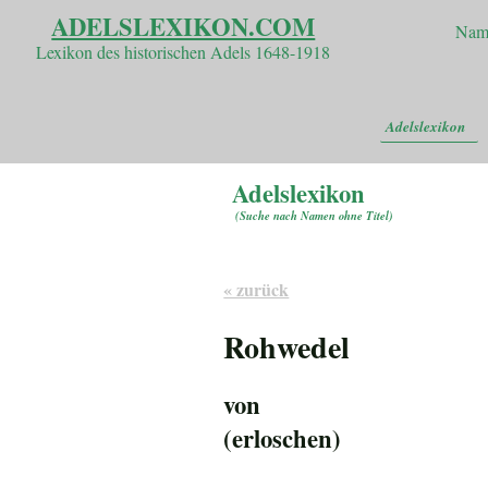
ADELSLEXIKON.COM
Nam
Lexikon des historischen Adels 1648-1918
Adelslexikon
Adelslexikon
(
Suche nach Namen ohne Titel
)
« zurück
Rohwedel
von
(erloschen)