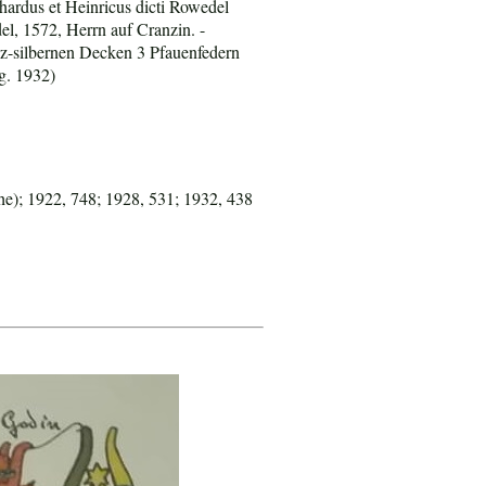
ardus et Heinricus dicti Rowedel
el, 1572, Herrn auf Cranzin. -
rz-silbernen Decken 3 Pfauenfedern
g. 1932)
e); 1922, 748; 1928, 531; 1932, 438