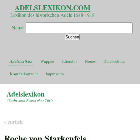
ADELSLEXIKON.COM
Lexikon des historischen Adels 1648-1918
Name:
Adelslexikon
Wappen
Literatur
Neues
Datenschutz
Kontaktformular
Impressum
Adelslexikon
(
Suche nach Namen ohne Titel
)
« zurück
Roche von Starkenfels