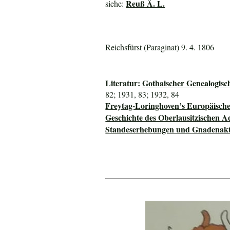
Reuß Ä. L.
siehe:
Reichsfürst (Paraginat) 9. 4. 1806
Literatur:
Gothaischer Genealogisc
82; 1931, 83; 1932, 84
Freytag-Loringhoven’s Europäisch
Geschichte des Oberlausitzischen A
Standeserhebungen und Gnadenakte 