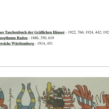
hes Taschenbuch der Gräflichen Häuser
- 1922, 766; 1924, 442; 192
rzogthums Baden
- 1886, 350, 619
greichs Württemberg
- 1914, 451