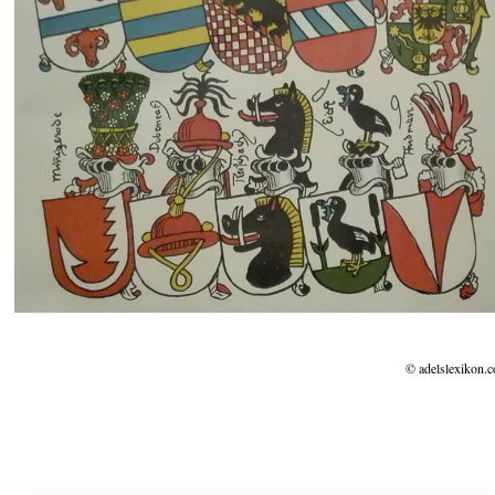
© adelslexikon.