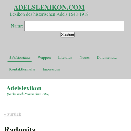
ADELSLEXIKON.COM
Lexikon des historischen Adels 1648-1918
Name:
Adelslexikon
Wappen
Literatur
Neues
Datenschutz
Kontaktformular
Impressum
Adelslexikon
(
Suche nach Namen ohne Titel
)
« zurück
Radonitz