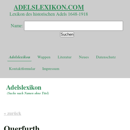
ADELSLEXIKON.COM
Lexikon des historischen Adels 1648-1918
Name:
Adelslexikon
Wappen
Literatur
Neues
Datenschutz
Kontaktformular
Impressum
Adelslexikon
(
Suche nach Namen ohne Titel
)
« zurück
Querfurth