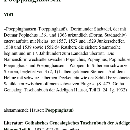
von
»Poeppinghausen (Poeppinghauß). Dortmunder Stadtadel, der mit
Detmar Popinchus 1361 und 1363 urkundlich (Dortm. Stadtarchiv)
zuerst auftritt, mit Niclas, tot 1557, 1527 und 1529 Junkerscheffer,
1538 und 1539 sowie 1552-54 Ratsherr, die sichere Stammreihe
beginnt und im 17. Jahrhundert zum Landadel übertritt. Die
Namensform wechselte zwischen Popinchus, Popinghus, Popinchuse
Poepinghaus und Poepinghausen. - Wappen: In Silber ein schwarzer
Sparren, begleitet von 3 (2, 1) halben goldenen Sternen. Auf dem
Helme mit schwarz-silbernen Decken ein wie der Schild bezeichnete
Schildchen zwischen offenem schwarzen Fluge.« (S. 477, Gotha.
Genealog. Taschenbuch der Adeligen Häuser, Teil B, 24. Jg. 1932)
Poeppinghauß
abstammende Häuser:
Literatur:
Gothaisches Genealogisches Taschenbuch der Adelig
Häuser Teil B
- 1932, 477 (Stammreihe)