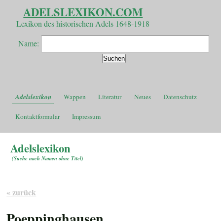
ADELSLEXIKON.COM
Lexikon des historischen Adels 1648-1918
Name:
Adelslexikon
Wappen
Literatur
Neues
Datenschutz
Kontaktformular
Impressum
Adelslexikon
(
Suche nach Namen ohne Titel
)
« zurück
Poeppinghausen