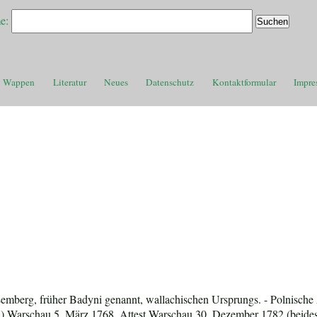
e:
Wappen
Literatur
Neues
Datenschutz
Kontaktformular
Impre
Lemberg, früher Badyni genannt, wallachischen Ursprungs. - Polnische
) Warschau 5. März 1768, Attest Warschau 30. Dezember 1782 (beides 