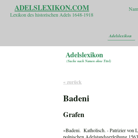
ADELSLEXIKON.COM
Nam
Lexikon des historischen Adels 1648-1918
Adelslexikon
Adelslexikon
(
Suche nach Namen ohne Titel
)
« zurück
Badeni
Grafen
»Badeni. Katholisch. - Patrizier von 
polnischen Adelstandsverleihung 1563