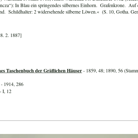
cza“): In Blau ein springendes silbernes Einhorn. Grafenkrone. Auf
d. Schildhalter: 2 widersehende silberne Löwen.« (S. 10, Gotha. Ge
 8. 2. 1887]
hes Taschenbuch der Gräflichen Häuser
- 1859, 48; 1890, 56 (Stamm
- 1914, 286
- I, 12