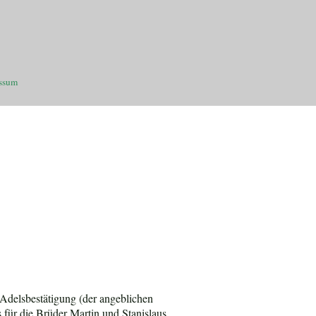
ssum
 Adelsbestätigung (der angeblichen
für die Brüder Martin und Stanislaus