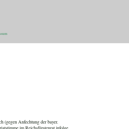
ssum
sch (gegen Anfechtung der bayer.
atstimme im Reichsfürstenrat infolge