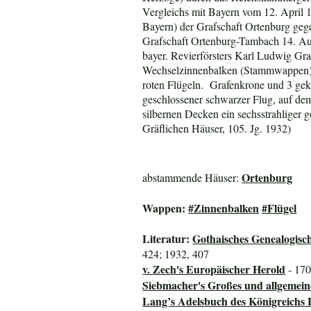
Vergleichs mit Bayern vom 12. April 
Bayern) der Grafschaft Ortenburg geg
Grafschaft Ortenburg-Tambach 14. Augu
bayer. Revierförsters Karl Ludwig Gra
Wechselzinnenbalken (Stammwappen), 2 
roten Flügeln. Grafenkrone und 3 gek
geschlossener schwarzer Flug, auf dem
silbernen Decken ein sechsstrahliger 
Gräflichen Häuser, 105. Jg. 1932)
Ortenburg
abstammende Häuser:
Wappen:
#Zinnenbalken
#Flügel
Literatur:
Gothaisches Genealogisc
424; 1932, 407
v. Zech's Europäischer Herold
- 170
Siebmacher's Großes und allgeme
Lang’s Adelsbuch des Königreichs 