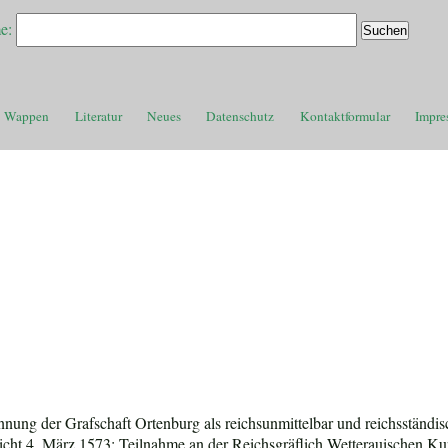
e:
Wappen
Literatur
Neues
Datenschutz
Kontaktformular
Impre
nnung der Grafschaft Ortenburg als reichsunmittelbar und reichsständi
ht 4. März 1573; Teilnahme an der Reichsgräflich Wetterauischen Kuri