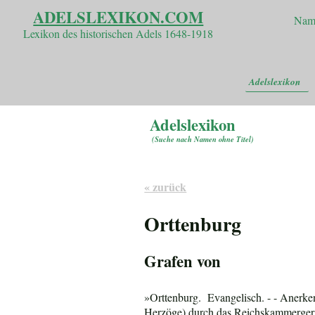
ADELSLEXIKON.COM
Nam
Lexikon des historischen Adels 1648-1918
Adelslexikon
Adelslexikon
(
Suche nach Namen ohne Titel
)
« zurück
Orttenburg
Grafen von
»Orttenburg.
Evangelisch. - - Anerke
Herzöge) durch das Reichskammergeric