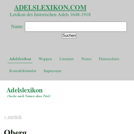
ADELSLEXIKON.COM
Lexikon des historischen Adels 1648-1918
Name:
Adelslexikon
Wappen
Literatur
Neues
Datenschutz
Kontaktformular
Impressum
Adelslexikon
(
Suche nach Namen ohne Titel
)
« zurück
Oberg