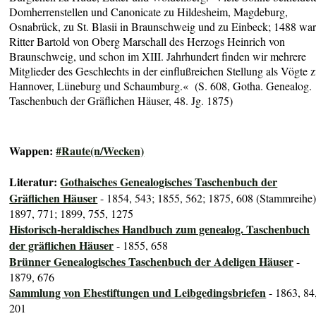
Domherrenstellen und Canonicate zu Hildesheim, Magdeburg,
Osnabrück, zu St. Blasii in Braunschweig und zu Einbeck; 1488 wa
Ritter Bartold von Oberg Marschall des Herzogs Heinrich von
Braunschweig, und schon im XIII. Jahrhundert finden wir mehrere
Mitglieder des Geschlechts in der einflußreichen Stellung als Vögte 
Hannover, Lüneburg und Schaumburg.« (S. 608, Gotha. Genealog.
Taschenbuch der Gräflichen Häuser, 48. Jg. 1875)
Wappen:
#Raute(n/Wecken)
Literatur:
Gothaisches Genealogisches Taschenbuch der
Gräflichen Häuser
- 1854, 543; 1855, 562; 1875, 608 (Stammreihe)
1897, 771; 1899, 755, 1275
Historisch-heraldisches Handbuch zum genealog. Taschenbuch
der gräflichen Häuser
- 1855, 658
Brünner Genealogisches Taschenbuch der Adeligen Häuser
-
1879, 676
Sammlung von Ehestiftungen und Leibgedingsbriefen
- 1863, 84
201