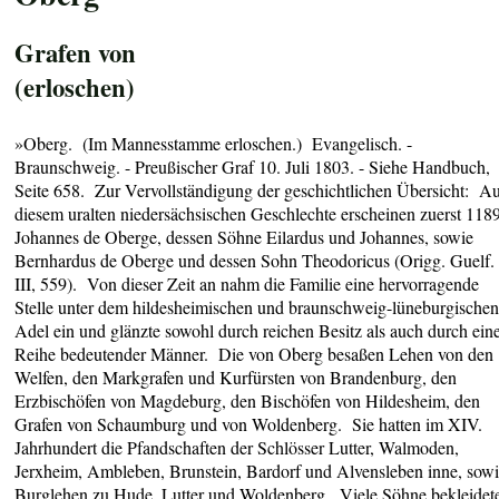
Grafen von
(erloschen)
»Oberg. (Im Mannesstamme erloschen.) Evangelisch. -
Braunschweig. - Preußischer Graf 10. Juli 1803. - Siehe Handbuch,
Seite 658. Zur Vervollständigung der geschichtlichen Übersicht: A
diesem uralten niedersächsischen Geschlechte erscheinen zuerst 118
Johannes de Oberge, dessen Söhne Eilardus und Johannes, sowie
Bernhardus de Oberge und dessen Sohn Theodoricus (Origg. Guelf.
III, 559). Von dieser Zeit an nahm die Familie eine hervorragende
Stelle unter dem hildesheimischen und braunschweig-lüneburgische
Adel ein und glänzte sowohl durch reichen Besitz als auch durch ein
Reihe bedeutender Männer. Die von Oberg besaßen Lehen von den
Welfen, den Markgrafen und Kurfürsten von Brandenburg, den
Erzbischöfen von Magdeburg, den Bischöfen von Hildesheim, den
Grafen von Schaumburg und von Woldenberg. Sie hatten im XIV.
Jahrhundert die Pfandschaften der Schlösser Lutter, Walmoden,
Jerxheim, Ambleben, Brunstein, Bardorf und Alvensleben inne, sow
Burglehen zu Hude, Lutter und Woldenberg. Viele Söhne bekleidet