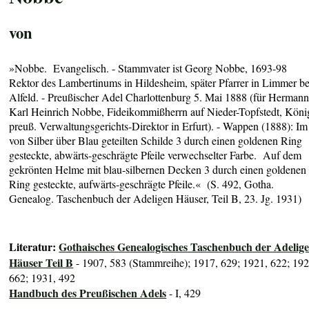
von
»Nobbe. Evangelisch. - Stammvater ist Georg Nobbe, 1693-98
Rektor des Lambertinums in Hildesheim, später Pfarrer in Limmer be
Alfeld. - Preußischer Adel Charlottenburg 5. Mai 1888 (für Herman
Karl Heinrich Nobbe, Fideikommißherrn auf Nieder-Topfstedt, König
preuß. Verwaltungsgerichts-Direktor in Erfurt). - Wappen (1888): Im
von Silber über Blau geteilten Schilde 3 durch einen goldenen Ring
gesteckte, abwärts-geschrägte Pfeile verwechselter Farbe. Auf dem
gekrönten Helme mit blau-silbernen Decken 3 durch einen goldenen
Ring gesteckte, aufwärts-geschrägte Pfeile.« (S. 492, Gotha.
Genealog. Taschenbuch der Adeligen Häuser, Teil B, 23. Jg. 1931)
Literatur:
Gothaisches Genealogisches Taschenbuch der Adelig
Häuser Teil B
- 1907, 583 (Stammreihe); 1917, 629; 1921, 622; 192
662; 1931, 492
Handbuch des Preußischen Adels
- I, 429