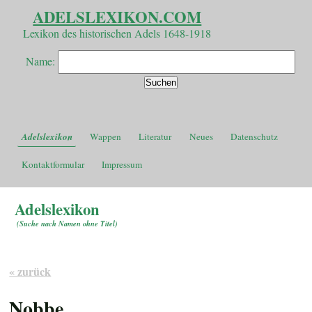
ADELSLEXIKON.COM
Lexikon des historischen Adels 1648-1918
Name:
Adelslexikon
Wappen
Literatur
Neues
Datenschutz
Kontaktformular
Impressum
Adelslexikon
(
Suche nach Namen ohne Titel
)
« zurück
Nobbe