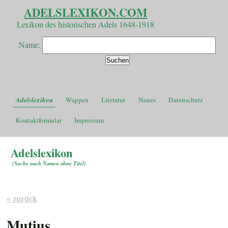
ADELSLEXIKON.COM
Lexikon des historischen Adels 1648-1918
Name:
Adelslexikon
Wappen
Literatur
Neues
Datenschutz
Kontaktformular
Impressum
Adelslexikon
(
Suche nach Namen ohne Titel
)
« zurück
Mutius