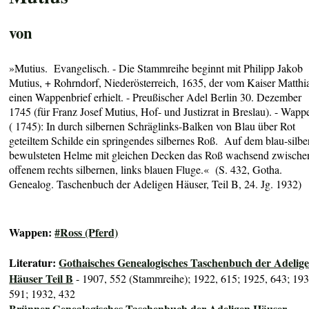
von
»Mutius. E
vangelisch. - Die Stammreihe beginnt mit Philipp Jakob
Mutius, + Rohrndorf, Niederösterreich, 1635, der vom Kaiser Matthi
einen Wappenbrief erhielt. - Preußischer Adel Berlin 30. Dezember
1745 (für Franz Josef Mutius, Hof- und Justizrat in Breslau)
. - Wapp
(
1745):
In durch silbernen Schräglinks-Balken von Blau über Rot
geteiltem Schilde ein springendes silbernes Roß. Auf dem blau-silbe
bewulsteten Helme mit gleichen Decken das Roß wachsend zwische
offenem rechts silbernen, links blauen Fluge
.« (S. 432, Gotha.
Genealog. Taschenbuch der Adeligen Häuser, Teil B, 24. Jg. 1932)
Wappen:
#Ross (Pferd)
Literatur:
Gothaisches Genealogisches Taschenbuch der Adelig
Häuser Teil B
- 1907, 552 (Stammreihe); 1922, 615; 1925, 643; 193
591; 1932, 432
Brünner Genealogisches Taschenbuch der Adeligen Häuser
-