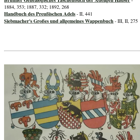
1884, 353; 1887, 332; 1892, 268
Handbuch des Preußischen Adels
- II, 441
Siebmacher's Großes und allgemeines Wappenbuch
- III, II, 275