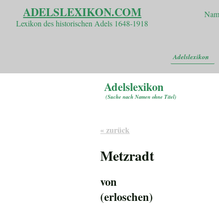
ADELSLEXIKON.COM
Nam
Lexikon des historischen Adels 1648-1918
Adelslexikon
Adelslexikon
(
Suche nach Namen ohne Titel
)
« zurück
Metzradt
von
(erloschen)