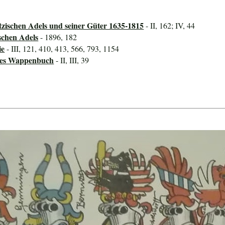
tzischen Adels und seiner Güter 1635-1815
- II, 162; IV, 44
schen Adels
- 1896, 182
ie
- III, 121, 410, 413, 566, 793, 1154
ines Wappenbuch
- II, III, 39