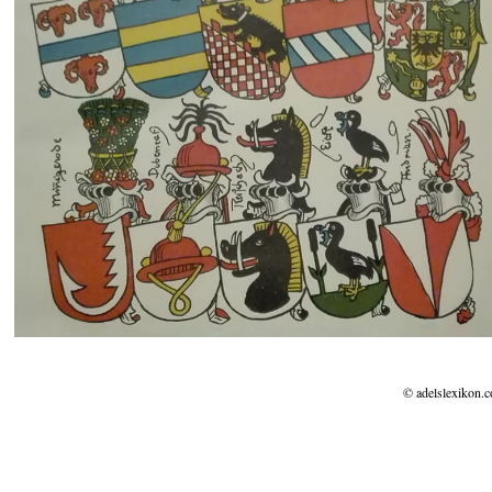
© adelslexikon.