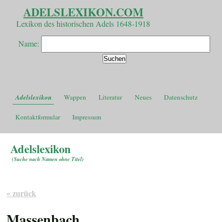
ADELSLEXIKON.COM
Lexikon des historischen Adels 1648-1918
Name:
Adelslexikon
Wappen
Literatur
Neues
Datenschutz
Kontaktformular
Impressum
Adelslexikon
(
Suche nach Namen ohne Titel
)
« zurück
Massenbach