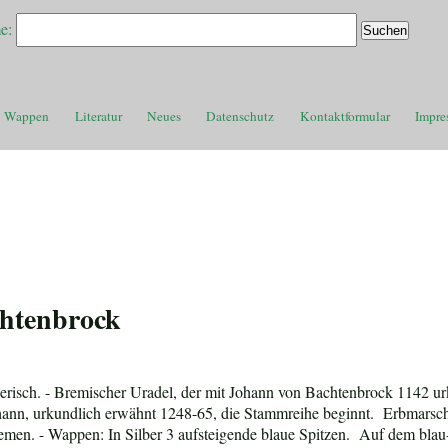
e:
Wappen
Literatur
Neues
Datenschutz
Kontaktformular
Impre
htenbrock
isch. - Bremischer Uradel, der mit Johann von Bachtenbrock 1142 urku
hann, urkundlich erwähnt 1248-65, die Stammreihe beginnt. Erbmarschal
en. - Wappen: In Silber 3 aufsteigende blaue Spitzen. Auf dem blau-