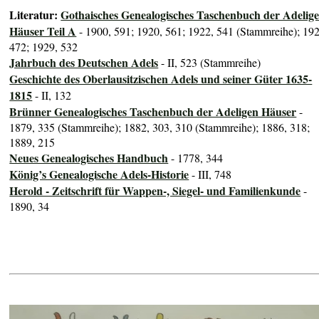
Literatur:
Gothaisches Genealogisches Taschenbuch der Adelig
Häuser Teil A
- 1900, 591; 1920, 561; 1922, 541 (Stammreihe); 192
472; 1929, 532
Jahrbuch des Deutschen Adels
- II, 523 (Stammreihe)
Geschichte des Oberlausitzischen Adels und seiner Güter 1635-
1815
- II, 132
Brünner Genealogisches Taschenbuch der Adeligen Häuser
-
1879, 335 (Stammreihe); 1882, 303, 310 (Stammreihe); 1886, 318;
1889, 215
Neues Genealogisches Handbuch
- 1778, 344
König’s Genealogische Adels-Historie
- III, 748
Herold - Zeitschrift für Wappen-, Siegel- und Familienkunde
-
1890, 34