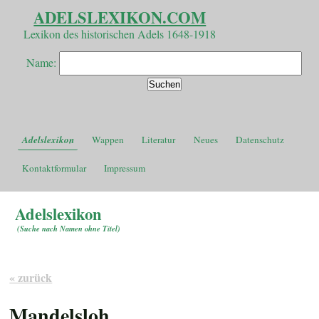
ADELSLEXIKON.COM
Lexikon des historischen Adels 1648-1918
Name:
Adelslexikon
Wappen
Literatur
Neues
Datenschutz
Kontaktformular
Impressum
Adelslexikon
(
Suche nach Namen ohne Titel
)
« zurück
Mandelsloh