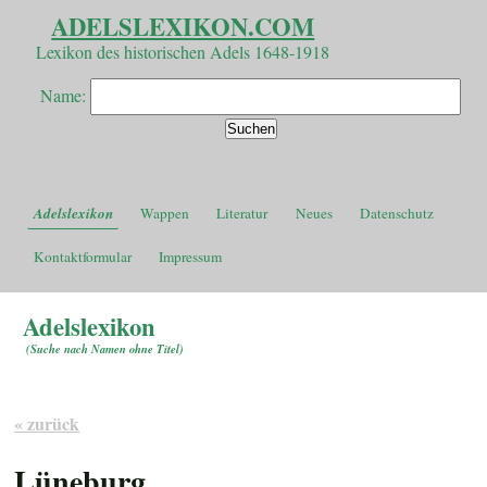
ADELSLEXIKON.COM
Lexikon des historischen Adels 1648-1918
Name:
Adelslexikon
Wappen
Literatur
Neues
Datenschutz
Kontaktformular
Impressum
Adelslexikon
(
Suche nach Namen ohne Titel
)
« zurück
Lüneburg