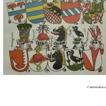
© adelslexikon.