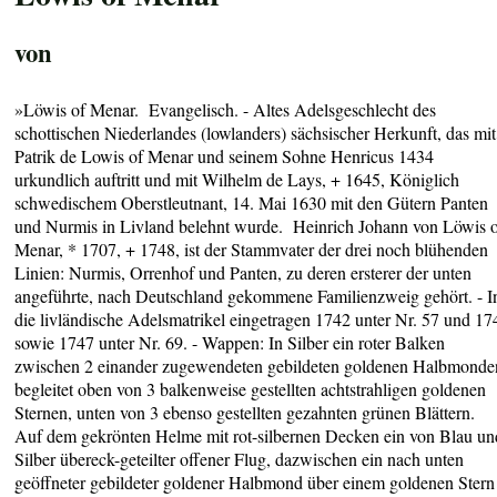
von
»Löwis of Menar. Evangelisch. - Altes Adelsgeschlecht des
schottischen Niederlandes (lowlanders) sächsischer Herkunft, das mit
Patrik de Lowis of Menar und seinem Sohne Henricus 1434
urkundlich auftritt und mit Wilhelm de Lays, + 1645, Königlich
schwedischem Oberstleutnant, 14. Mai 1630 mit den Gütern Panten
und Nurmis in Livland belehnt wurde. Heinrich Johann von Löwis 
Menar, * 1707, + 1748, ist der Stammvater der drei noch blühenden
Linien: Nurmis, Orrenhof und Panten, zu deren ersterer der unten
angeführte, nach Deutschland gekommene Familienzweig gehört. - I
die livländische Adelsmatrikel eingetragen 1742 unter Nr. 57 und 17
sowie 1747 unter Nr. 69. - Wappen: In Silber ein roter Balken
zwischen 2 einander zugewendeten gebildeten goldenen Halbmonde
begleitet oben von 3 balkenweise gestellten achtstrahligen goldenen
Sternen, unten von 3 ebenso gestellten gezahnten grünen Blättern.
Auf dem gekrönten Helme mit rot-silbernen Decken ein von Blau un
Silber übereck-geteilter offener Flug, dazwischen ein nach unten
geöffneter gebildeter goldener Halbmond über einem goldenen Stern