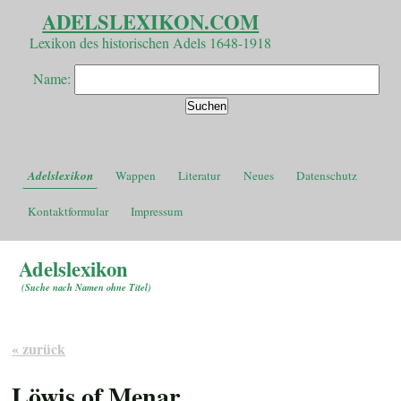
ADELSLEXIKON.COM
Lexikon des historischen Adels 1648-1918
Name:
Adelslexikon
Wappen
Literatur
Neues
Datenschutz
Kontaktformular
Impressum
Adelslexikon
(
Suche nach Namen ohne Titel
)
« zurück
Löwis of Menar