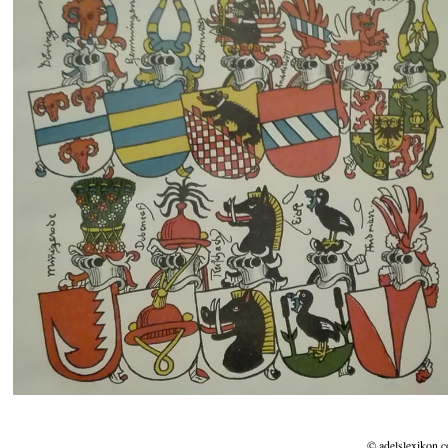
© adelslexikon.