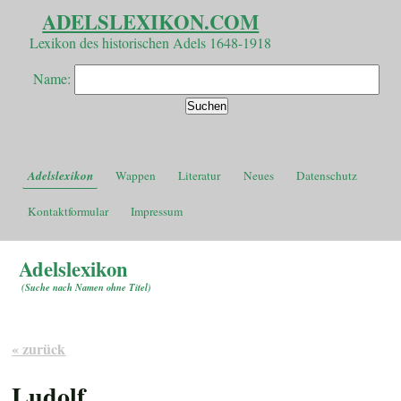
ADELSLEXIKON.COM
Lexikon des historischen Adels 1648-1918
Name:
Adelslexikon
Wappen
Literatur
Neues
Datenschutz
Kontaktformular
Impressum
Adelslexikon
(
Suche nach Namen ohne Titel
)
« zurück
Ludolf