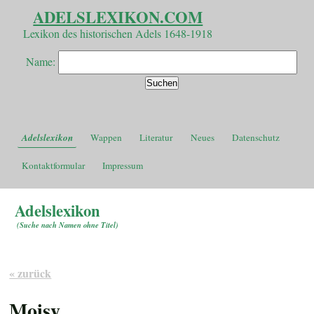
ADELSLEXIKON.COM
Lexikon des historischen Adels 1648-1918
Name:
Adelslexikon
Wappen
Literatur
Neues
Datenschutz
Kontaktformular
Impressum
Adelslexikon
(
Suche nach Namen ohne Titel
)
« zurück
Moisy