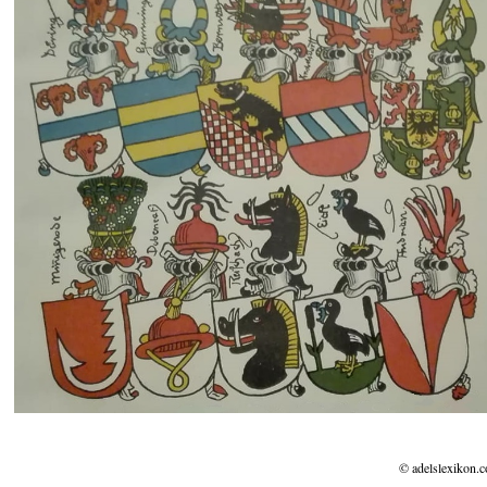
© adelslexikon.