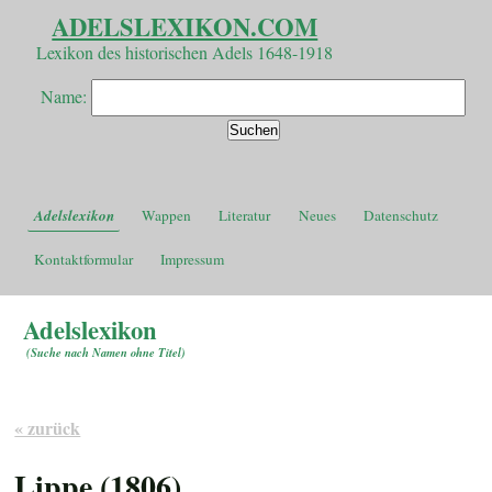
ADELSLEXIKON.COM
Lexikon des historischen Adels 1648-1918
Name:
Adelslexikon
Wappen
Literatur
Neues
Datenschutz
Kontaktformular
Impressum
Adelslexikon
(
Suche nach Namen ohne Titel
)
« zurück
Lippe (1806)