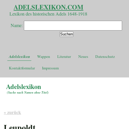
ADELSLEXIKON.COM
Lexikon des historischen Adels 1648-1918
Name:
Adelslexikon
Wappen
Literatur
Neues
Datenschutz
Kontaktformular
Impressum
Adelslexikon
(
Suche nach Namen ohne Titel
)
« zurück
Leupoldt