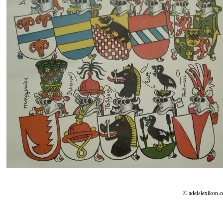
© adelslexikon.