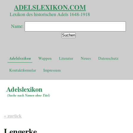
ADELSLEXIKON.COM
Lexikon des historischen Adels 1648-1918
Name:
Adelslexikon
Wappen
Literatur
Neues
Datenschutz
Kontaktformular
Impressum
Adelslexikon
(
Suche nach Namen ohne Titel
)
« zurück
Lengerke