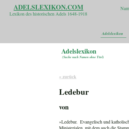
ADELSLEXIKON.COM
Nam
Lexikon des historischen Adels 1648-1918
Adelslexikon
Adelslexikon
(
Suche nach Namen ohne Titel
)
« zurück
Ledebur
von
»Ledebur. Evangelisch und katholisch
Ministerialen, mit dem auch die Stamm