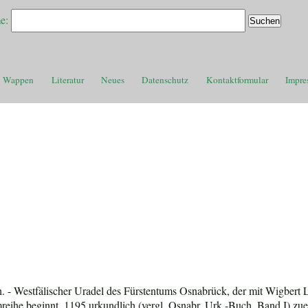
e:
Wappen
Literatur
Neues
Datenschutz
Kontaktformular
Impre
. - Westfälischer Uradel des Fürstentums Osnabrück, der mit Wigbert
reihe beginnt, 1195 urkundlich (vergl. Osnabr. Urk.-Buch, Band I) zuer