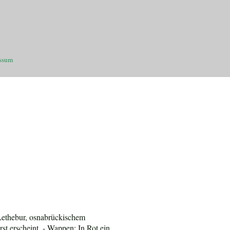
ssum
 Lethebur, osnabrückischem
st erscheint. - Wappen: In Rot ein