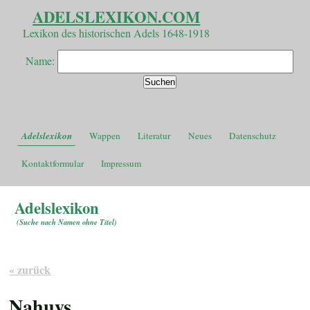
ADELSLEXIKON.COM
Lexikon des historischen Adels 1648-1918
Name:
Adelslexikon
Wappen
Literatur
Neues
Datenschutz
Kontaktformular
Impressum
Adelslexikon
(
Suche nach Namen ohne Titel
)
« zurück
Nahuys