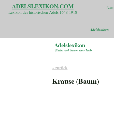
ADELSLEXIKON.COM
Nam
Lexikon des historischen Adels 1648-1918
Adelslexikon
Adelslexikon
(
Suche nach Namen ohne Titel
)
« zurück
Krause (Baum)