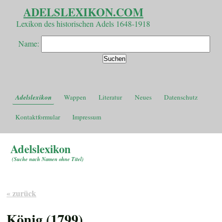
ADELSLEXIKON.COM
Lexikon des historischen Adels 1648-1918
Name:
Adelslexikon
Wappen
Literatur
Neues
Datenschutz
Kontaktformular
Impressum
Adelslexikon
(
Suche nach Namen ohne Titel
)
« zurück
König (1799)