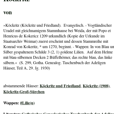
von
»Köckritz (Köckritz und Friedland). Evangelisch. - Vogtländischer
Uradel mit gleichnamigem Stammhause bei Weida, der mit Popo et
Henricus de Kokericz 1209 urkundlich (Kopie der Urkunde im
Staatsarchiv Weimar) zuerst erscheint und dessen Stammreihe mit
Konrad von Kokeritz, * um 1270, beginnt. - Wappen: In von Blau u
Silber gespaltenem Schilde 3 (2, 1) goldene Lilien. Auf dem Helme
mit blau-silbernen Decken 2 Büffelhörner, das rechte blau, das linke
silbern.« (S. 299, Gotha. Genealog. Taschenbuch der Adeligen
Häuser, Teil A, 29. Jg. 1930)
Köckritz und Friedland
Köckritz (1908)
abstammende Häuser:
,
,
Köckritz-Groß-Sürchen
Wappen:
#Lilie(n)
Literatur:
Gothaisches Genealogisches Taschenbuch der Adelig