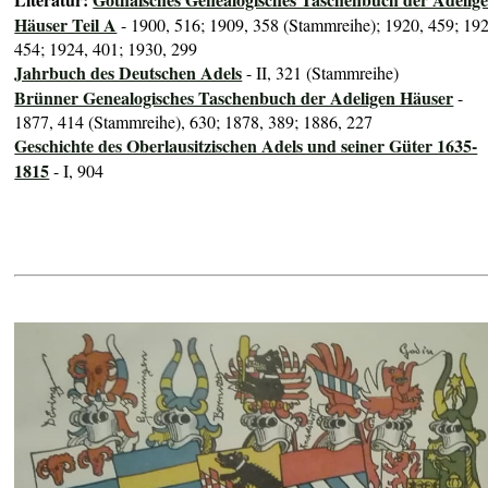
Häuser Teil A
- 1900, 516; 1909, 358 (Stammreihe); 1920, 459; 192
454; 1924, 401; 1930, 299
Jahrbuch des Deutschen Adels
- II, 321 (Stammreihe)
Brünner Genealogisches Taschenbuch der Adeligen Häuser
-
1877, 414 (Stammreihe), 630; 1878, 389; 1886, 227
Geschichte des Oberlausitzischen Adels und seiner Güter 1635-
1815
- I, 904