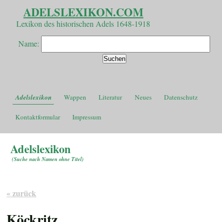
ADELSLEXIKON.COM
Lexikon des historischen Adels 1648-1918
Name:
Adelslexikon
Wappen
Literatur
Neues
Datenschutz
Kontaktformular
Impressum
Adelslexikon
(
Suche nach Namen ohne Titel
)
« zurück
Köckritz