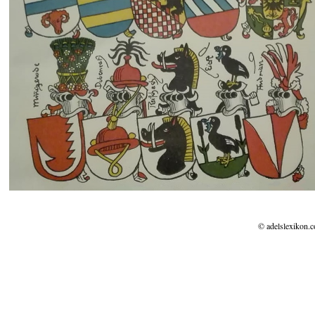
© adelslexikon.