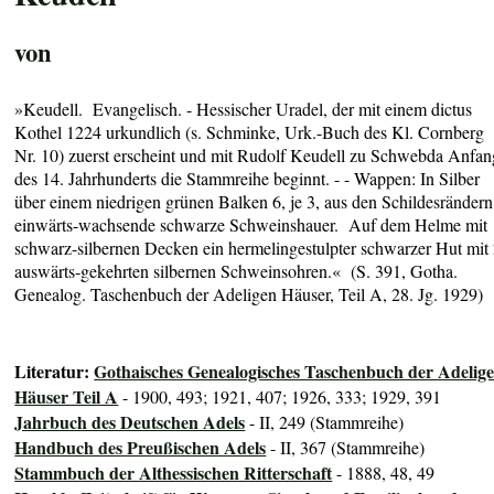
von
»Keudell. Evangelisch. - Hessischer Uradel, der mit einem dictus
Kothel 1224 urkundlich (s. Schminke, Urk.-Buch des Kl. Cornberg
Nr. 10) zuerst erscheint und mit Rudolf Keudell zu Schwebda Anfan
des 14. Jahrhunderts die Stammreihe beginnt. - - Wappen: In Silber
über einem niedrigen grünen Balken 6, je 3, aus den Schildesrändern
einwärts-wachsende schwarze Schweinshauer. Auf dem Helme mit
schwarz-silbernen Decken ein hermelingestulpter schwarzer Hut mit
auswärts-gekehrten silbernen Schweinsohren.« (S. 391, Gotha.
Genealog. Taschenbuch der Adeligen Häuser, Teil A, 28. Jg. 1929)
Literatur:
Gothaisches Genealogisches Taschenbuch der Adelig
Häuser Teil A
- 1900, 493; 1921, 407; 1926, 333; 1929, 391
Jahrbuch des Deutschen Adels
- II, 249 (Stammreihe)
Handbuch des Preußischen Adels
- II, 367 (Stammreihe)
Stammbuch der Althessischen Ritterschaft
- 1888, 48, 49