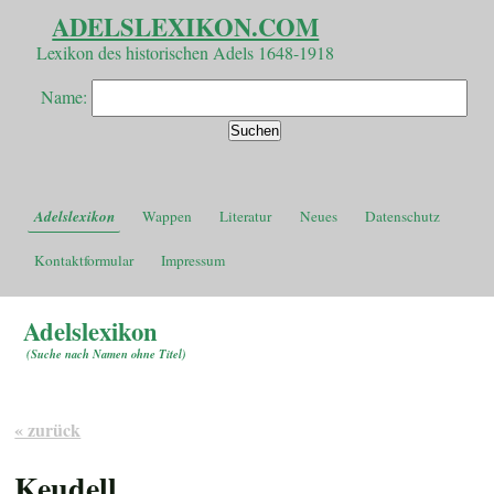
ADELSLEXIKON.COM
Lexikon des historischen Adels 1648-1918
Name:
Adelslexikon
Wappen
Literatur
Neues
Datenschutz
Kontaktformular
Impressum
Adelslexikon
(
Suche nach Namen ohne Titel
)
« zurück
Keudell