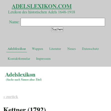
ADELSLEXIKON.COM
Lexikon des historischen Adels 1648-1918
Name:
Adelslexikon
Wappen
Literatur
Neues
Datenschutz
Kontaktformular
Impressum
Adelslexikon
(
Suche nach Namen ohne Titel
)
« zurück
Kettner (1792)