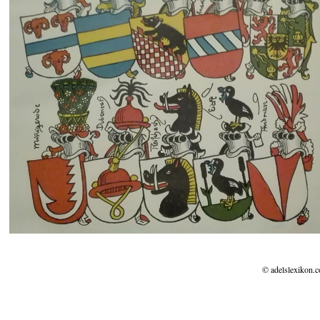
© adelslexikon.