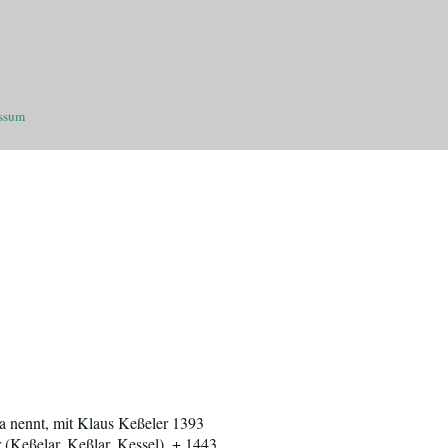
ssum
la nennt, mit Klaus Keßeler 1393
 (Keßelar, Keßlar, Kessel), + 1443,