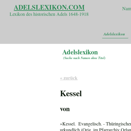
ADELSLEXIKON.COM
Nam
Lexikon des historischen Adels 1648-1918
Adelslexikon
Adelslexikon
(
Suche nach Namen ohne Titel
)
« zurück
Kessel
von
»Kessel. Evangelisch. - Thüringische
urkundlich (Orig. im Pfarrarchiv Orlam