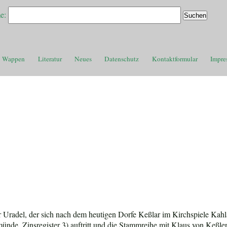
e:
Wappen
Literatur
Neues
Datenschutz
Kontaktformular
Impre
r Uradel, der sich nach dem heutigen Dorfe Keßlar im Kirchspiele Kah
ünde, Zinsregister 3) auftritt und die Stammreihe mit Klaus von Keßler