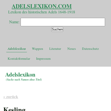
ADELSLEXIKON.COM
Lexikon des historischen Adels 1648-1918
Name:
Adelslexikon
Wappen
Literatur
Neues
Datenschutz
Kontaktformular
Impressum
Adelslexikon
(
Suche nach Namen ohne Titel
)
« zurück
Kesling