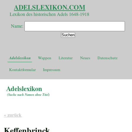
ADELSLEXIKON.COM
Lexikon des historischen Adels 1648-1918
Name:
Adelslexikon
Wappen
Literatur
Neues
Datenschutz
Kontaktformular
Impressum
Adelslexikon
(
Suche nach Namen ohne Titel
)
« zurück
Keffenbrinck