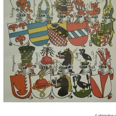
© adelslexikon.