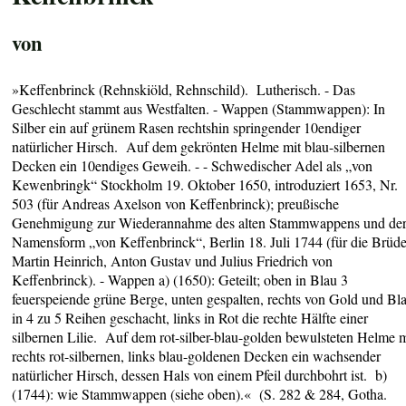
von
»
Keffenbrinck (Rehnskiöld, Rehnschild)
.
Lutherisch. - Das
Geschlecht stammt aus Westfalten
. - Wappen (
Stammwappen):
In
Silber ein auf grünem Rasen rechtshin springender 10endiger
natürlicher Hirsch. Auf dem gekrönten Helme mit blau-silbernen
Decken ein 10endiges Geweih
. - - S
chwedischer Adel als „von
Kewenbringk“ Stockholm 19. Oktober 1650, introduziert 1653, Nr.
503 (für Andreas Axelson von Keffenbrinck); preußische
Genehmigung zur Wiederannahme des alten Stammwappens und de
Namensform „von Keffenbrinck“, Berlin 18. Juli 1744 (für die Brüde
Martin Heinrich, Anton Gustav und Julius Friedrich von
Keffenbrinck). - Wappen a) (1650): Geteilt; oben in Blau 3
feuerspeiende grüne Berge, unten gespalten, rechts von Gold und Bl
in 4 zu 5 Reihen geschacht, links in Rot die rechte Hälfte einer
silbernen Lilie. Auf dem rot-silber-blau-golden bewulsteten Helme m
rechts rot-silbernen, links blau-goldenen Decken ein wachsender
natürlicher Hirsch, dessen Hals von einem Pfeil durchbohrt ist.
b)
(1744): wie Stammwappen (siehe oben).
« (S. 282 & 284, Gotha.